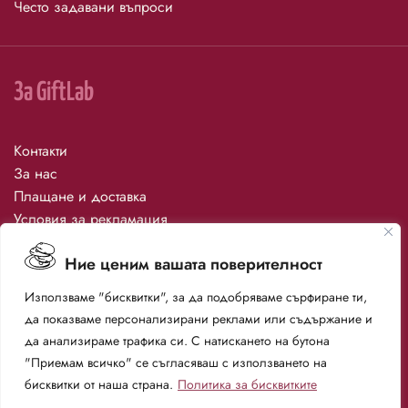
Често задавани въпроси
За GiftLab
Контакти
За нас
Плащане и доставка
Условия за рекламация
Онлайн решаване на спорове
Ние ценим вашата поверителност
Томболи и конкурси
Информация за бисквитки
Използваме "бисквитки", за да подобряваме сърфиране ти,
Лични данни
да показваме персонализирани реклами или съдържание и
Общи условия
да анализираме трафика си. С натискането на бутона
Политика за поверителност
"Приемам всичко" се съгласяваш с използването на
бисквитки от наша страна.
Политика за бисквитките
2023 © Giftlab. Всички права запазени
Общи условия