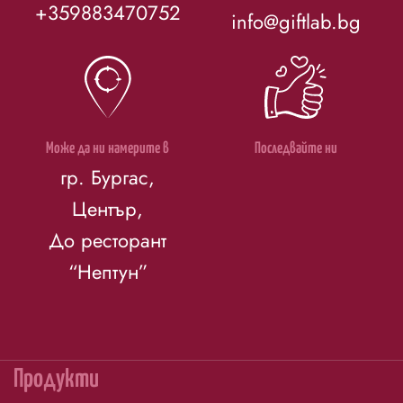
+359883470752
info@giftlab.bg
Може да ни намерите в
Последвайте ни
гр. Бургас,
Център,
До ресторант
“Нептун”
Продукти