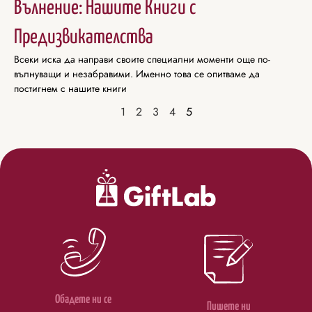
Вълнение: Нашите Книги с
Предизвикателства
Всеки иска да направи своите специални моменти още по-
вълнуващи и незабравими. Именно това се опитваме да
постигнем с нашите книги
1
2
3
4
5
Обадете ни се
Пишете ни