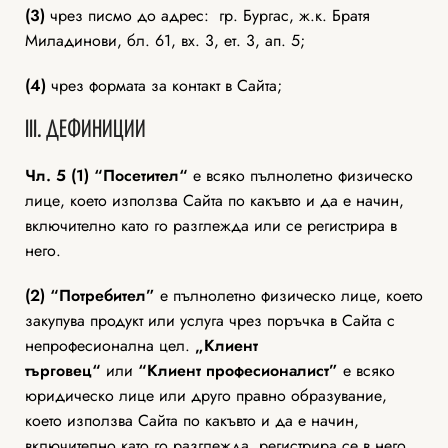
(3)
чрез писмо до адрес: гр. Бургас, ж.к. Братя
Миладинови, бл. 61, вх. 3, ет. 3, ап. 5;
(4)
чрез формата за контакт в Сайта;
III. ДЕФИНИЦИИ
Чл. 5 (1) “Посетител“
е всяко пълнолетно физическо
лице, което използва Сайта по какъвто и да е начин,
включително като го разглежда или се регистрира в
него.
(2) “Потребител”
е пълнолетно физическо лице, което
закупува продукт или услуга чрез поръчка в Сайта с
непрофесионална цел.
„Клиент
търговец“
или
“Клиент професионалист”
е всяко
юридическо лице или друго правно образувание,
което използва Сайта по какъвто и да е начин,
включително като го разглежда, регистрира се в него