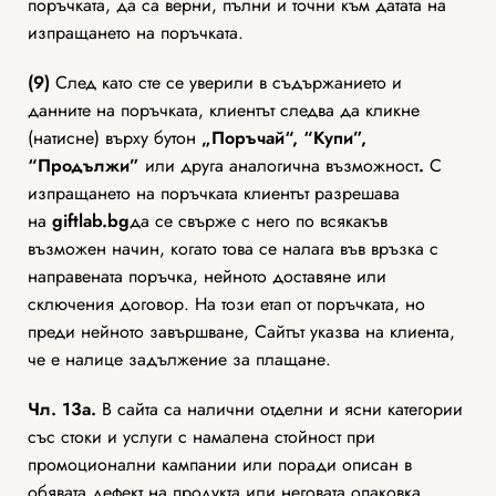
поръчката, да са верни, пълни и точни към датата на
изпращането на поръчката.
(9)
След като сте се уверили в съдържанието и
данните на поръчката, клиентът следва да кликне
(натисне) върху бутон
„Поръчай“, “Купи”,
“Продължи”
или друга аналогична възможност
.
С
изпращането на поръчката клиентът разрешава
на
giftlab
.bg
да се свърже с него пo всякакъв
възможен начин, когато това се налага във връзка с
направената поръчка, нейното доставяне или
сключения договор. На този етап от поръчката, но
преди нейното завършване, Сайтът указва на клиента,
че е налице задължение за плащане.
Чл. 13а.
В сайта са налични отделни и ясни категории
със стоки и услуги с намалена стойност при
промоционални кампании или поради описан в
обявата дефект на продукта или неговата опаковка,