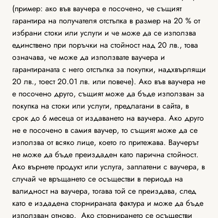
(пример: ако във ваучера е посочено, че същият
гарантира на получателя отстъпка в размер на 20 % от
избрани стоки или услуги и че може да се използва
единствено при поръчки на стойност над 20 лв., това
означава, че може да използвате ваучера и
гарантираната с него отстъпка за покупки, надхвърлящи
20 лв., тоест 20.01 лв. или повече). Ако във ваучера не
е посочено друго, същият може да бъде използван за
покупка на стоки или услуги, предлагани в сайта, в
срок до 6 месеца от издаването на ваучера. Ако друго
не е посочено в самия ваучер, то същият може да се
използва от всяко лице, което го притежава. Ваучерът
не може да бъде преиздаден като парична стойност.
Ако върнете продукт или услуга, заплатени с ваучера, в
случай че връщането се осъществи в периода на
валидност на ваучера, тогава той се преиздава, след
като е издадена сторнираната фактура и може да бъде
използван отново. Ако сторнирането се осъществи