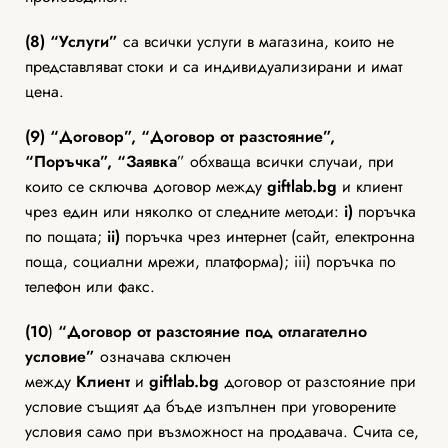
(8)
“Услуги”
са всички услуги в магазина, които не
представляват стоки и са индивидуализирани и имат
цена.
(9)
“Договор”, “Договор от разстояние”,
“Поръчка”, “Заявка
” обхваща всички случаи, при
които се сключва договор между
giftlab
.bg
и клиент
чрез един или няколко от следните методи:
i)
поръчка
по пощата;
ii)
поръчка чрез интернет (сайт, електронна
поща, социални мрежи, платформа); iii) поръчка по
телефон или факс.
(10
)
“Договор от разстояние под отлагателно
условие”
означава сключен
между
Клиент
и
giftlab
.bg
договор от разстояние при
условие същият да бъде изпълнен при уговорените
условия само при възможност на продавача. Счита се,