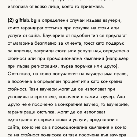
използва от всяко лице, което го притежава.
(2)
giftlab
.bg
в определени случаи издава ваучери,
които гарантират отстъпка при покупка на стоки или
услуги от сайта. Ваучерите от подобен тип се предлагат
от магазина безплатно за клиента, тоест като подарък
за клиенти, закупили стоки или услуги над определена
стойност или при промоционална кампания (например
при първа регистрация, първа поръчка или друго).
Отстъпката, на която получателят на ваучера има право,
е посочена в определен процент или като конкретна
стойност. Тези ваучери могат да се използват при
условията и сроковете, посочени в самия ваучер. Ако
друго не е посочено в конкретния ваучер, то ваучерите,
гарантиращи отстъпка, могат да се използват
еднократно и спрямо стоки и услуги, предлагани в
сайта, които не са в промоционална кампания и които
са на стойност по-висока от тази посочена във ваучера