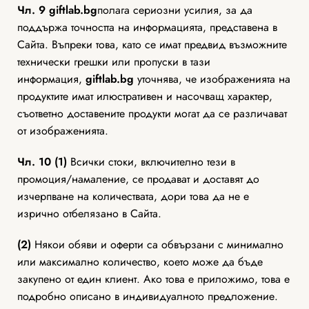
Чл. 9
giftlab
.bg
полага сериозни усилия, за да
поддържа точността на информацията, представена в
Сайта. Въпреки това, като се имат предвид възможните
технически грешки или пропуски в тази
информация,
giftlab
.bg
уточнява, че изображенията на
продуктите имат илюстративен и насочващ характер,
съответно доставените продукти могат да се различават
от изображенията.
Чл. 10 (1)
Всички стоки, включително тези в
промоция/намаление, се продават и доставят до
изчерпване на количествата, дори това да не е
изрично отбелязано в Сайта.
(2)
Някои обяви и оферти са обвързани с минимално
или максимално количество, което може да бъде
закупено от един клиент. Ако това е приложимо, това е
подробно описано в индивидуалното предложение.