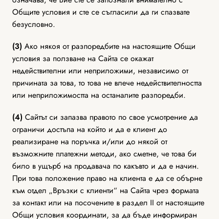
Общите условия и сте се съгласили да ги спазвате
безусловно.
(3)
Ако някоя от разпоредбите на настоящите Общи
условия за ползване на Сайта се окажат
недействителни или неприложими, независимо от
причината за това, то това не влече недействителността
или неприложимостта на останалите разпоредби.
(4)
Сайтът си запазва правото по свое усмотрение да
ограничи достъпа на който и да е клиент до
реализиране на поръчка и/или до някой от
възможните платежни методи, ако сметне, че това би
било в ущърб на продавача по какъвто и да е начин.
При това положение право на клиента е да се обърне
към отдел „Връзки с клиенти“ на Сайта чрез формата
за контакт или на посочените в раздел II от настоящите
Общи условия координати, за да бъде информиран