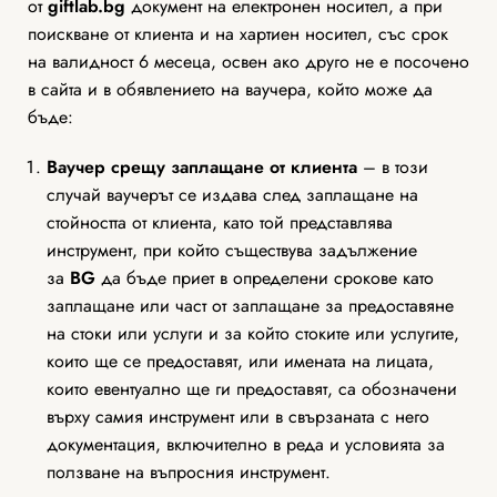
от
giftlab
.bg
документ на електронен носител, а при
поискване от клиента и на хартиен носител, със срок
на валидност 6 месеца, освен ако друго не е посочено
в сайта и в обявлението на ваучера, който може да
бъде:
Ваучер срещу заплащане от клиента
– в този
случай ваучерът се издава след заплащане на
стойността от клиента, като той представлява
инструмент, при който съществува задължение
за
BG
да бъде приет в определени срокове като
заплащане или част от заплащане за предоставяне
на стоки или услуги и за който стоките или услугите,
които ще се предоставят, или имената на лицата,
които евентуално ще ги предоставят, са обозначени
върху самия инструмент или в свързаната с него
документация, включително в реда и условията за
ползване на въпросния инструмент.