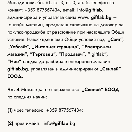
Миладинови, бл. 61, вх. 3, ет. 3, ап. 5, телефон за
контакт: +359 877567434, e-mail: info@
giftlab
,
администрира и управлява сайта
www.
giftlab.bg
–
онлайн магазин, предлагащ сключване на договор за
покупко-продажба от разстояние при настоящите Общи
условия. Навсякъде в тези Общи условия под
„Сайт“,
„Уебсайт“, „Интернет страница“, “Електронен
магазин”, “Tърговец”, “Продавач”, “
giftlab
”,
“Ние”
следва да разбирате електронен магазин
giftlab
.bg
, управляван и администриран от
„Свилай“
ЕООД.
Чл. 4
Можете да се свържете със
„Свилай“ ЕООД
по следния начин:
(1)
чрез телефон: +359 877567434;
(2)
чрез имейл: info@
giftlab
.bg