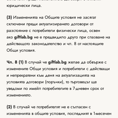
юридически лица.
(3)
Измененията на Общите условия не засягат
сключени преди актуализирането договори от
разстояние с потребители физически лица, освен
ако
giftlab
.bg
не е предвидило друго при спазване на
действащото законодателство и чл. 8 от настоящите
Общи условия.
Чл. 8 (1)
В случай че
giftlab
.bg
желае да обвърже с
изменените Общи условия и потребители с действащи
и непрекратени към деня на актуализацията на
условията договори (поръчки), то търговецът ще
уведоми по имейл потребителите в 7-дневен срок от
изменението.
(2)
В случай че потребителят не е съгласен с
измененията в общите условия, последният в 1-месечен