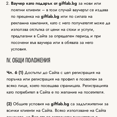
Ваучер като подарък от
giftlab
.bg
за нови или
лоялни клиенти – в този случай ваучерът се издава
по преценка на
giftlab
.bg
или по силата на
рекламна кампания, като с него получателят може да
използва отстъпка от цени на стоки и услуги,
предлагани в Сайта за определен период и при
посочени във ваучера или в обявата за него
условия.
IV. ОБЩИ ПОЛОЖЕНИЯ
Чл. 6 (1)
Достъпът до Сайта с цел регистрация на
поръчка или регистрация на профил е позволен за
всяко лице, което посещава страницата. Регистрацията
като потребител в Сайта е по желание на посетителя.
(2)
Общите условия на
giftlab
.bg
са задължителни за
всички клиенти на Сайта. Всяко използване нa Сайта
означава, че Вие сте се запознали внимателно с