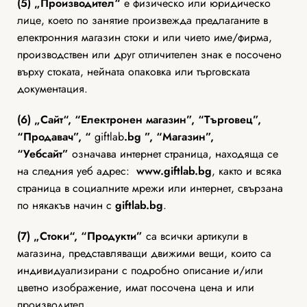
(5)
„Производител“
е физическо или юридическо
лице, което по занятие произвежда предлаганите в
електронния магазин стоки и или чието име/фирма,
производствен или друг отличителен знак е посочено
върху стоката, нейната опаковка или търговската
документация.
(6) „Сайт“, “Електронен магазин”, “Tърговец”,
“Продавач”, “
giftlab
.bg ”, “Магазин”,
“Уебсайт”
означава интернет страница, находяща се
на следния уеб адрес:
www.
giftlab.bg
, както и всяка
страница в социалните мрежи или интернет, свързана
по някакъв начин с
giftlab
.bg
.
(7)
„Стоки“, “Продукти”
са всички артикули в
магазина, представляващи движими вещи, които са
индивидуализирани с подробно описание и/или
цветно изображение, имат посочена цена и или
производител.