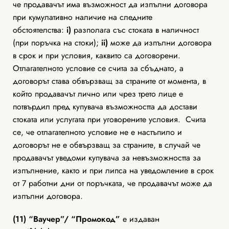
че продавачът има възможност да изпълни договора
при кумулативно наличие на следните
обстоятелства:
i)
разполага със стоката в наличност
(при поръчка на стоки);
ii)
може да изпълни договора
в срок и при условия, каквито са договорени.
Отлагателното условие се счита за сбъднато, а
договорът става обвързващ за страните от момента, в
който продавачът лично или чрез трето лице е
потвърдил пред купувача възможността да достави
стоката или услугата при уговорените условия. Счита
се, че отлагателното условие не е настъпило и
договорът не е обвързващ за страните, в случай че
продавачът уведоми купувача за невъзможността за
изпълнение, както и при липса на уведомление в срок
от 7 работни дни от поръчката, че продавачът може да
изпълни договора.
(11) “Ваучер”/ “Промокод”
е издаван