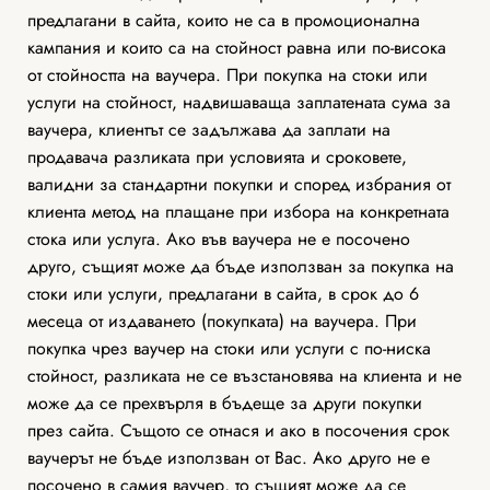
предлагани в сайта, които не са в промоционална
кампания и които са на стойност равна или по-висока
от стойността на ваучера. При покупка на стоки или
услуги на стойност, надвишаваща заплатената сума за
ваучера, клиентът се задължава да заплати на
продавача разликата при условията и сроковете,
валидни за стандартни покупки и според избрания от
клиента метод на плащане при избора на конкретната
стока или услуга. Ако във ваучера не е посочено
друго, същият може да бъде използван за покупка на
стоки или услуги, предлагани в сайта, в срок до 6
месеца от издаването (покупката) на ваучера. При
покупка чрез ваучер на стоки или услуги с по-ниска
стойност, разликата не се възстановява на клиента и не
може да се прехвърля в бъдеще за други покупки
през сайта. Същото се отнася и ако в посочения срок
ваучерът не бъде използван от Вас. Ако друго не е
посочено в самия ваучер, то същият може да се