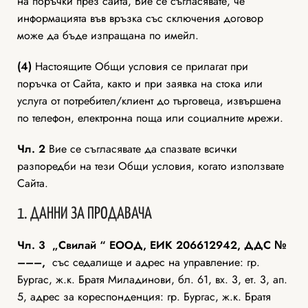
на поръчки през сайта, Вие се съгласявате, че
информацията във връзка със сключения договор
може да бъде изпращана по имейл.
(4)
Настоящите Общи условия се прилагат при
поръчка от Сайта, както и при заявка на стока или
услуга от потребител/клиент до търговеца, извършена
по телефон, електронна поща или социалните мрежи.
Чл. 2
Вие се съгласявате да спазвате всички
разпоредби на тези Общи условия, когато използвате
Сайта.
1. ДАННИ ЗА ПРОДАВАЧА
Чл. 3
„Свилай “ ЕООД, ЕИК 206612942, ДДС №
–––,
със седалище и адрес на управление: гр.
Бургас, ж.к. Братя Миладинови, бл. 61, вх. 3, ет. 3, ап.
5, адрес за кореспонденция: гр. Бургас, ж.к. Братя