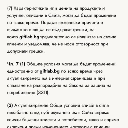
(7) Характеристиките или цените на продуктите и
услугите, описани в Сайта, могат да бъдат променяни
по всяко време. Поради технически причини е
възможно в тях да се съдържат грешки, за
които
giftlab
.bg
предварително се извинява на своите
клиенти и уведомява, че не носи отговорност при
допуснати грешки.
Чл. 7 (1)
Общите условия могат да бъдат променени
едностранно от
giftlab
.bg
по всяко време чрез
актуализирането им в интернет страницата и при
спазване на разпоредбите на Закона за защита на
потребителите (ЗЗП).
(2)
Актуализираните Общи условия влизат в сила
незабавно след публикуването им в Сайта спрямо
всички бъдещи клиенти и потребители, както и спрямо
сключени преди изменението договори с клиенти