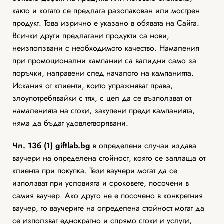
както и когато се предлага разопакован или мострен
продукт. Това изрично е указано в обявата на Сайта.
Всички други предлагани продукти са нови,
неизползвани с необходимото качество. Намаления
при промоционални кампании са валидни само за
поръчки, направени след началото на кампанията.
Искания от клиенти, които упражняват права,
злоупотребявайки с тях, с цел да се възползват от
намаленията на стоки, закупени преди кампанията,
няма да бъдат удовлетворявани.
Чл. 13б (1)
giftlab
.bg
в определени случаи издава
ваучери на определена стойност, която се заплаща от
клиента при покупка. Тези ваучери могат да се
използват при условията и сроковете, посочени в
самия ваучер. Ако друго не е посочено в конкретния
ваучер, то ваучерите на определена стойност могат да
се използват еднократно и спрямо стоки и услуги,