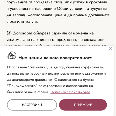
поръчаните от продавача стоки или услуги в сроковете
и условията на настоящите Общи условия, а купувачът
да заплати договорената цена и да приеме доставената
стока или услуга.
(3)
Договорът обвързва страните от момента на
уведомяване на клиента от продавача, че стоката или
услугата могат да бъдат доставени, като уведомяването
става по електронна поща и/или чрез SMS или
Ние ценим вашата поверителност
обаждане до клиента, че стоката е готова за
изпращане или услугата може да бъде предоставена.
Използваме "бисквитки", за да подобряваме сърфиране ти,
да показваме персонализирани реклами или съдържание и
(4)
Договорът за покупко-продажба, сключен между
да анализираме трафика си. С натискането на бутона
клиента и Продавача, се състои от настоящите Общи
"Приемам всичко" се съгласяваш с използването на
условия и всякакви евентуални допълнителни
бисквитки от наша страна.
Политика за бисквитките
договорки между продавача и клиента, присъстващи в
потвърждението за сключен договор по чл. 14, ал. 1.
НАСТРОЙКИ
ПРИЕМАНЕ
VI. ПРЕХВЪРЛЯНЕ НА СОБСТВЕНОСТТА