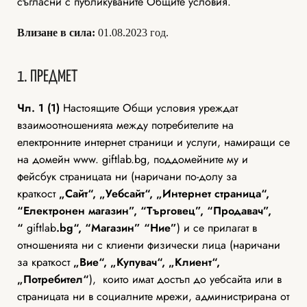
съгласни с публикуваните Общите условия.
Влизане в сила:
01.08.2023 год.
1. ПРЕДМЕТ
Чл. 1 (1)
Настоящите Общи условия уреждат
взаимоотношенията между потребителите на
електронните интернет страници и услуги, намиращи се
на домейн www. giftlab.bg, поддомейните му и
фейсбук страницата ни (наричани по-долу за
краткост
„Сайт“, „Уебсайт“, „Интернет страница“,
“Електронен магазин”, “Tърговец”, “Продавач”,
“
giftlab
.bg“, “Магазин” “Ние”
) и се прилагат в
отношенията ни с клиенти физически лица (наричани
за краткост
„Вие“, „Купувач“, „Клиент“,
„Потребител“
), които имат достъп до уебсайта или в
страницата ни в социалните мрежи, администрирана от