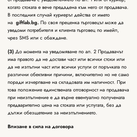
когато стоката е вече предадена към него от продавача.
В последния случай куриерът действа от името
на
giftlab
.bg.
По своя преценка търговецът може да
уведоми потребителя и клиента търговец по имейл,
чрез SMS или с обаждане.
(3)
До момента на уведомяване по ал. 2 Продавачът
има правото да не достави част или всички стоки или
да не изпълни част или всички услуги от поръчката по
различни обективни причини, включително но не само
поради изчерпване на складовата им наличност. При
това положение единствената отговорност на продавача
при неизпълнение е да върне евентуално получената
предварително цена на стоката или услугата, без да
дължи обезщетение за неизпълнението.
Влизане в сила на договора