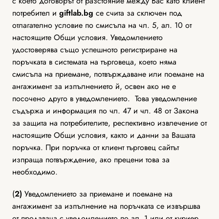
с което договорът от разстояние между Вас като клиент
потребител и
giftlab
.bg
се счита за сключен под
отлагателно условие по смисъла на чл. 5, ал. 10 от
настоящите Общи условия. Уведомлението
удостоверява също успешното регистриране на
поръчката в системата на търговеца, което няма
смисъла на приемане, потвърждаване или поемане на
ангажимент за изпълнението й, освен ако не е
посочено друго в уведомлението. Това уведомление
съдържа и информация по чл. 47 и чл. 48 от Закона
за защита на потребителите, респективно извлечение от
настоящите Общи условия, както и данни за Вашата
поръчка. При поръчка от клиент търговец сайтът
изпраща потвърждение, ако прецени това за
необходимо.
(
2)
Уведомлението за приемане и поемане на
ангажимент за изпълнение на поръчката се извършва
от продавача с уведомлението по ал. 1 или от куриер,